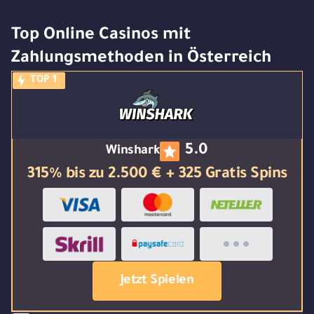
Top Online Casinos mit
Zahlungsmethoden in Österreich
5.0
Winshark
315% bis zu 2.500 € + 325 Gratis Spins
Jetzt Spielen