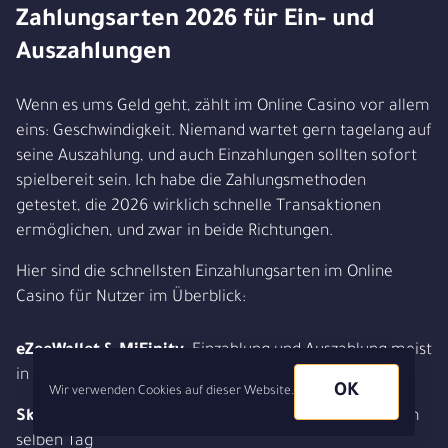
Zahlungsarten 2026 für Ein- und
Auszahlungen
Wenn es ums Geld geht, zählt im Online Casino vor allem
eins: Geschwindigkeit. Niemand wartet gern tagelang auf
seine Auszahlung, und auch Einzahlungen sollten sofort
spielbereit sein. Ich habe die Zahlungsmethoden
getestet, die 2026 wirklich schnelle Transaktionen
ermöglichen, und zwar in beide Richtungen.
Hier sind die schnellsten Einzahlungsarten im Online
Casino für Nutzer im Überblick:
eZeeWallet & MiFinity
: Einzahlung und Auszahlung meist
in unter 2 Stunden
OK
Wir verwenden Cookies auf dieser Website.
Skrill & Neteller
: Soforteinzahlung, Auszahlung oft am
selben Tag