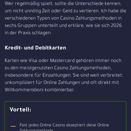
Wer regelmäßig spielt, sollte die Unterschiede kennen,
um nicht unnötig Zeit oder Geld zu verlieren. Ich habe die
verschiedenen Typen von Casino Zahlungsmethoden in
sechs Gruppen unterteilt und erkläre, wie sie sich 2026
in der Praxis schlagen.
Kredit- und Debitkarten
Karten wie Visa oder Mastercard gehören immer noch
zu den meistgenutzten Casino Zahlungsmethoden,
insbesondere für Einzahlungen. Sie sind weit verbreitet,
unkompliziert für Online Zahlungen und oft direkt mit
Willkommensboni kombinierbar.
Vorteil:
Fast jedes Online Casino akzeptiert diese Online