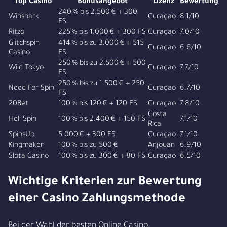
Top Casino
Bonusangebot
Lizenz
Bewertung
240 % bis 2.500 € + 300
Winshark
Curaçao
8.1/10
FS
Ritzo
225 % bis 1.000 € + 300 FS
Curaçao
7.0/10
Glitchspin
414 % bis zu 3.000 € + 515
Curaçao
6.6/10
Casino
FS
250 % bis zu 2.500 € + 500
Wild Tokyo
Curaçao
7.7/10
FS
250 % bis zu 1.500 € + 250
Need For Spin
Curaçao
6.7/10
FS
20Bet
100 % bis 120 € + 120 FS
Curaçao
7.8/10
Costa
Hell Spin
100 % bis 2.400 € + 150 FS
7.1/10
Rica
SpinsUp
5.000 € + 300 FS
Curaçao
7.1/10
Kingmaker
100 % bis zu 500 €
Anjouan
6.9/10
Slota Casino
100 % bis zu 300 € + 80 FS
Curaçao
6.5/10
Wichtige Kriterien zur Bewertung
einer Casino Zahlungsmethode
Bei der Wahl der besten Online Casino