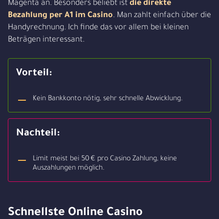
Magenta an. Besonders beliebt ist
die direkte
Bezahlung per A1 im Casino
. Man zahlt einfach über die
Handyrechnung. Ich finde das vor allem bei kleinen
Beträgen interessant.
Vorteil:
Kein Bankkonto nötig, sehr schnelle Abwicklung.
Nachteil:
Limit meist bei 50 € pro Casino Zahlung, keine
Auszahlungen möglich.
Schnellste Online Casino