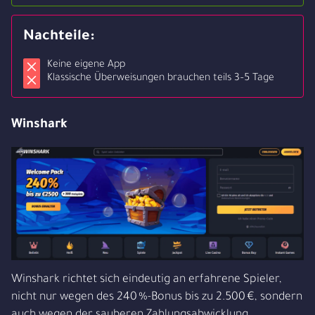
Nachteile:
Keine eigene App
Klassische Überweisungen brauchen teils 3–5 Tage
Winshark
Winshark richtet sich eindeutig an erfahrene Spieler,
nicht nur wegen des 240 %-Bonus bis zu 2.500 €, sondern