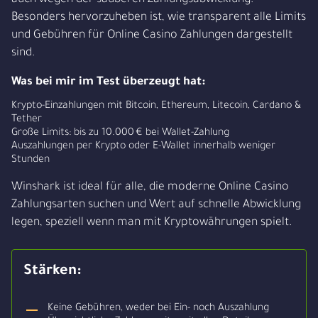
auch wegen der sauberen Zahlungsabwicklung.
Besonders hervorzuheben ist, wie transparent alle Limits
und Gebühren für Online Casino Zahlungen dargestellt
sind.
Was bei mir im Test überzeugt hat:
Krypto-Einzahlungen mit Bitcoin, Ethereum, Litecoin, Cardano &
Tether
Große Limits: bis zu 10.000 € bei Wallet-Zahlung
Auszahlungen per Krypto oder E-Wallet innerhalb weniger
Stunden
Winshark ist ideal für alle, die moderne Online Casino
Zahlungsarten suchen und Wert auf schnelle Abwicklung
legen, speziell wenn man mit Kryptowährungen spielt.
Stärken:
Keine Gebühren, weder bei Ein- noch Auszahlung