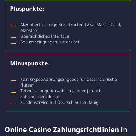
Pluspunkte:
Akzeptiert gängige Kreditkarten (Visa, MasterCard,
Maestro)
Übersichtliches Interface
Bonusbedingungen gut erklärt
Minuspunkte:
Kein Kryptowährungsangebot für österreichische
Nutzer
Teilweise lange Auszahlungsdauer je nach
Zahlungsdienstleister
Kundenservice auf Deutsch ausbaufähig
Online Casino Zahlungsrichtlinien in