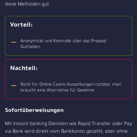
diese Methoden gut.
Vorteil:
Anonymität und Kontrolle über das Prepaid
Guthaben.
Nachteil:
Nicht für Online Casino Auszahlungen nutzbar, man
braucht eine Alternative für Gewinne.
Sofortüberweisungen
Mit Instant banking Diensten wie Rapid Transfer oder Pay
via Bank wird direkt vom Bankkonto gezahlt, aber ohne