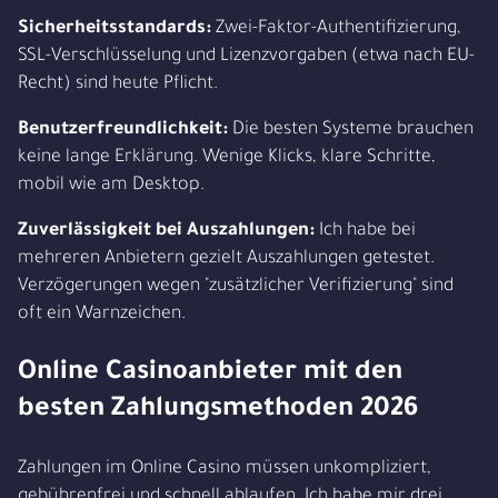
Sicherheitsstandards:
Zwei-Faktor-Authentifizierung,
SSL-Verschlüsselung und Lizenzvorgaben (etwa nach EU-
Recht) sind heute Pflicht.
Benutzerfreundlichkeit:
Die besten Systeme brauchen
keine lange Erklärung. Wenige Klicks, klare Schritte,
mobil wie am Desktop.
Zuverlässigkeit bei Auszahlungen:
Ich habe bei
mehreren Anbietern gezielt Auszahlungen getestet.
Verzögerungen wegen "zusätzlicher Verifizierung" sind
oft ein Warnzeichen.
Online Casinoanbieter mit den
besten Zahlungsmethoden 2026
Zahlungen im Online Casino müssen unkompliziert,
gebührenfrei und schnell ablaufen. Ich habe mir drei