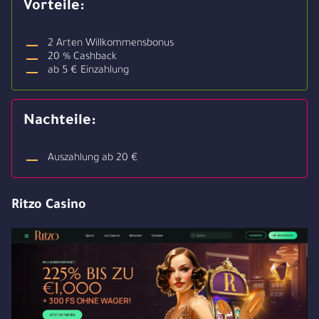
Vorteile:
2 Arten Willkommensbonus
20 % Cashback
ab 5 € Einzahlung
Nachteile:
Auszahlung ab 20 €
Ritzo Casino