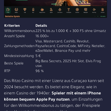
Kriterien
Details
Willkommensbonus
225 % bis zu 1.000 € + 300 FS ohne Umsatz
Anzahl Spiele
16.000+
Visa, Mastercard, Cashlib, Revolut,
Zahlungsmethoden
Paysafecard, CashtoCode, MiFinity, Neteller,
eZeeWallet, Binance Pay und mehr
Mindesteinzahlung
5 €
Big Bass Secrets, 2025 Hit Slot, Elvis Frog
Beste Spiele
usw.
RTP
96 %
Das Ritzo Casino mit einer Lizenz aus Curaçao kann seit
2024 besucht werden. Es bietet eine Eleganz, wie in
einem Casino der 1940er.
Spieler mit einem iPhone
können bequem Apple Pay nutzen
, um Einzahlungen
für den Willkommensbonus zu tätigen, der Freispiele