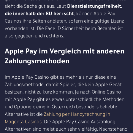
sieht die Sache gut aus. Laut
Dienstleistungsfreiheit,
die innerhalb der EU herrscht
, können Apple Pay
Casinos ihre Seiten anbieten, sofern eine gültige Lizenz
vorhanden ist. Die Face ID Sicherheit beim Bezahlen ist
also gegeben und rechtens.
Apple Pay im Vergleich mit anderen
Zahlungsmethoden
im Apple Pay Casino gibt es mehr als nur diese eine
Zahlungsmethode, damit Spieler, die kein Apple Gerät
besitzen, nicht zu kurz kommen. Je nach Online Casino
mit Apple Pay gibt es etwas unterschiedliche Methoden
und Optionen; eine in Österreich besonders beliebte
Alternative ist die
Zahlung per Handyrechnung in
Magenta Casinos
. Die Apple Pay Casino Auszahlung
Alternativen sind meist auch sehr vielfältig. Nachstehend