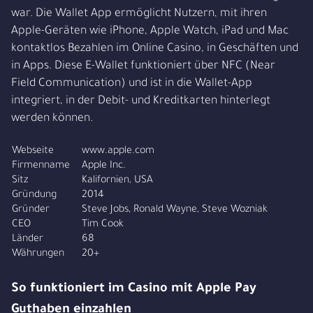
war. Die Wallet App ermöglicht Nutzern, mit ihren
Apple-Geräten wie iPhone, Apple Watch, iPad und Mac
kontaktlos Bezahlen im Online Casino, in Geschäften und
in Apps. Diese E-Wallet funktioniert über NFC (Near
Field Communication) und ist in die Wallet-App
integriert, in der Debit- und Kreditkarten hinterlegt
werden können.
Webseite
www.apple.com
Firmenname
Apple Inc.
Sitz
Kalifornien, USA
Gründung
2014
Gründer
Steve Jobs, Ronald Wayne, Steve Wozniak
CEO
Tim Cook
Länder
68
Währungen
20+
So funktioniert im Casino mit Apple Pay
Guthaben einzahlen