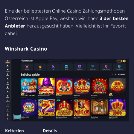
Eine der beliebtesten Online Casino Zahlungsmethoden
Österreich ist Apple Pay, weshalb wir Ihnen
3 der besten
Anbieter
herausgesucht haben. Vielleicht ist Ihr Favorit
dabei.
Winshark Casino
Kriterien
Details