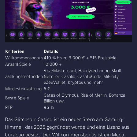
Kriterien
Details
Willkommensbonus
410 % bis zu 3.000 € + 515 Freispiele
Anzahl Spiele
10.000 +
Visa/Mastercard, Handyrechnung, Skrill,
Zahlungsmethoden
Neteller, Cashlib, CashtoCode, MiFinity,
eZeeWallet, Kryptos und mehr
Mindesteinzahlung
5 €
Gates of Olympus, Rise of Merlin, Bonanza
Beste Spiele
Billion usw.
RTP
96 %
Das Glitchspin Casino ist ein neuer Stern am Gaming-
Himmel, das 2025 gegründet wurde und eine Lizenz aus
Curaçao besitzt. Der Willkommensbonus ist ein Mega-