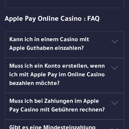
Apple Pay Online Casino : FAQ
Kann ich in einem Casino mit
Apple Guthaben einzahlen?
Muss ich ein Konto erstellen, wenn
ich mit Apple Pay im Online Casino
bezahlen möchte?
Muss ich bei Zahlungen im Apple
Pay Casino mit Gebühren rechnen?
Gibt es eine Mindesteinzahlung