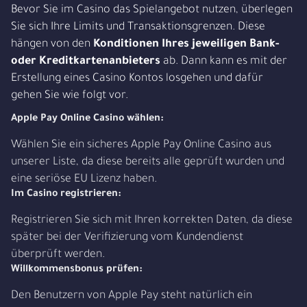
Bevor Sie im Casino das Spielangebot nutzen, überlegen
Sie sich Ihre Limits und Transaktionsgrenzen. Diese
hängen von den
Konditionen Ihres jeweiligen Bank-
oder Kreditkartenanbieters
ab. Dann kann es mit der
Erstellung eines Casino Kontos losgehen und dafür
gehen Sie wie folgt vor.
Apple Pay Online Casino wählen:
Wählen Sie ein sicheres Apple Pay Online Casino aus
unserer Liste, da diese bereits alle geprüft wurden und
eine seriöse EU Lizenz haben.
Im Casino registrieren:
Registrieren Sie sich mit Ihren korrekten Daten, da diese
später bei der Verifizierung vom Kundendienst
überprüft werden.
Willkommensbonus prüfen:
Den Benutzern von Apple Pay steht natürlich ein