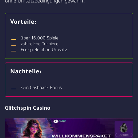
ohne Umsatzbedingungen gewährt.
Vorteile:
über 16.000 Spiele
zahlreiche Turniere
Freispiele ohne Umsatz
Nachteile:
kein Cashback Bonus
Glitchspin Casino