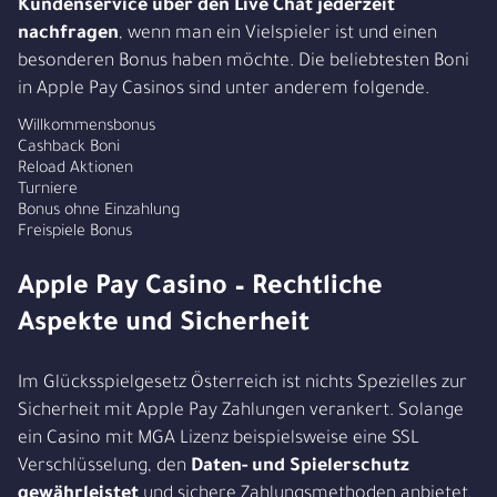
Kundenservice über den Live Chat jederzeit
nachfragen
, wenn man ein Vielspieler ist und einen
besonderen Bonus haben möchte. Die beliebtesten Boni
in Apple Pay Casinos sind unter anderem folgende.
Willkommensbonus
Cashback Boni
Reload Aktionen
Turniere
Bonus ohne Einzahlung
Freispiele Bonus
Apple Pay Casino – Rechtliche
Aspekte und Sicherheit
Im Glücksspielgesetz Österreich ist nichts Spezielles zur
Sicherheit mit Apple Pay Zahlungen verankert. Solange
ein Casino mit MGA Lizenz beispielsweise eine SSL
Verschlüsselung, den
Daten- und Spielerschutz
gewährleistet
und sichere Zahlungsmethoden anbietet,